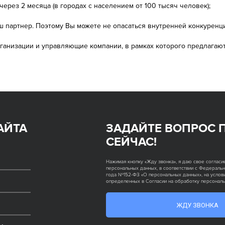
ерез 2 месяца (в городах с населением от 100 тысяч человек);
 партнер. Поэтому Вы можете не опасаться внутренней конкуренции
ганизации и управляющие компании, в рамках которого предлагаю
АЙТА
ЗАДАЙТЕ ВОПРОС 
СЕЙЧАС!
Нажимая кнопку «Жду звонка», я даю свое согласи
персональных данных, в соответствии с Федеральн
года №152-ФЗ «О персональных данных», на услови
определенных в Согласии на обработку персонал
ЖДУ ЗВОНКА