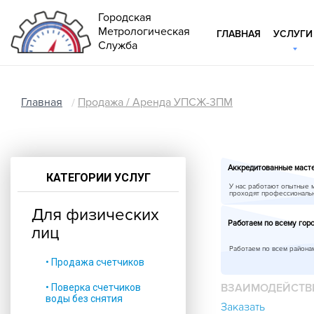
Городская
Метрологическая
ГЛАВНАЯ
УСЛУГИ
Служба
Главная
Продажа / Аренда УПСЖ-3ПМ
Аккредитованные маст
КАТЕГОРИИ УСЛУГ
У нас работают опытные 
проходят профессиональ
Для физических
Работаем по всему гор
лиц
Работаем по всем района
• Продажа счетчиков
ВЗАИМОДЕЙСТВ
• Поверка счетчиков
воды без снятия
Заказать