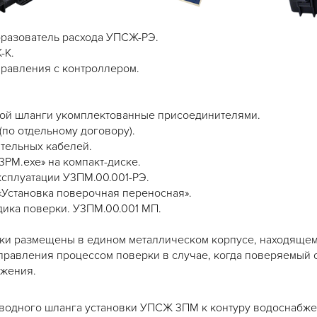
разователь расхода УПСЖ-РЭ.
-К.
равления с контроллером.
ной шланги укомплектованные присоединителями.
(по отдельному договору).
тельных кабелей.
PМ.exe» на компакт-диске.
ксплуатации У3ПМ.00.001-РЭ.
«Установка поверочная переносная».
ика поверки. У3ПМ.00.001 МП.
вки размещены в едином металлическом корпусе, находяще
правления процессом поверки в случае, когда поверяемый с
бжения.
одного шланга установки УПСЖ 3ПМ к контуру водоснабжен