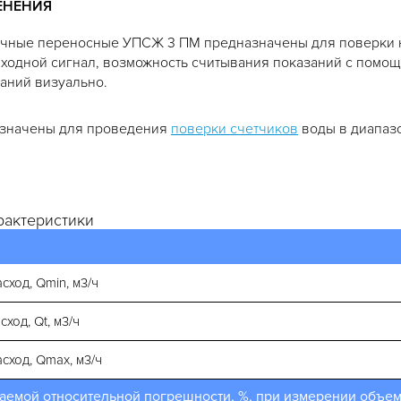
ЕНЕНИЯ
очные переносные УПСЖ 3 ПМ предназначены для поверки н
ходной сигнал, возможность считывания показаний с помощ
аний визуально.
азначены для проведения
поверки счетчиков
воды в диапазо
рактеристики
ход, Qmin, м3/ч
ход, Qt, м3/ч
ход, Qmax, м3/ч
емой относительной погрешности, %, при измерении объема