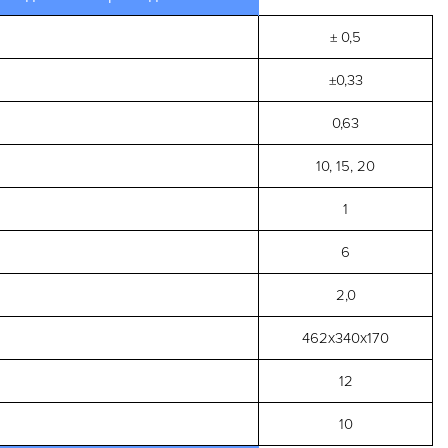
± 0,5
±0,33
0,63
10, 15, 20
1
6
2,0
462х340х170
12
10