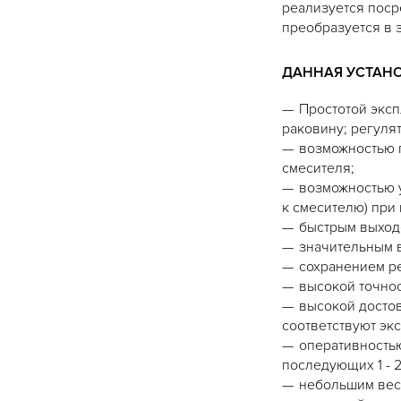
реализуется поср
преобразуется в 
ДАННАЯ УСТАНО
Простотой эксп
раковину; регуля
возможностью 
смесителя;
возможностью 
к смесителю) при
быстрым выходо
значительным в
сохранением р
высокой точнос
высокой достов
соответствуют эк
оперативностью
последующих 1 - 2
небольшим весо