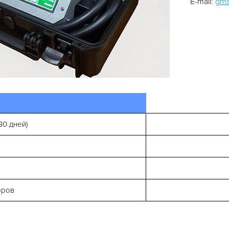
E-mail:
gms
30 дней)
оров