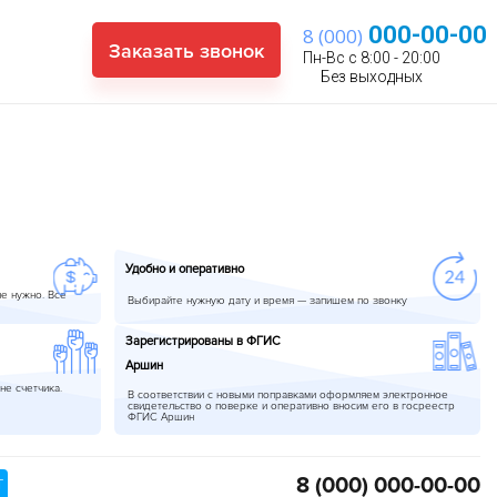
000-00-00
8 (000)
Заказать звонок
Пн-Вс с 8:00 - 20:00
Без выходных
Удобно и оперативно
не нужно. Все
Выбирайте нужную дату и время — запишем по звонку
Зарегистрированы в ФГИС
Аршин
не счетчика.
В соответствии с новыми поправками оформляем электронное
свидетельство о поверке и оперативно вносим его в госреестр
ФГИС Аршин
8 (000)
000-00-00
Т