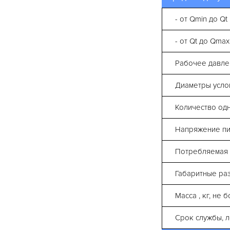
- от Qmin до Qt
- от Qt до Qmax
Рабочее давле
Диаметры усло
Количество од
Напряжение пит
Потребляемая 
Габаритные раз
Масса , кг, не 
Срок службы, л