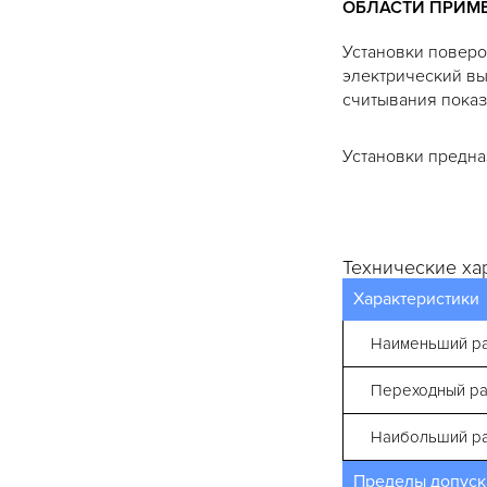
ОБЛАСТИ ПРИМ
Установки повер
электрический вы
считывания показ
Установки предн
Технические ха
Характеристики
Наименьший рас
Переходный рас
Наибольший рас
Пределы допуска