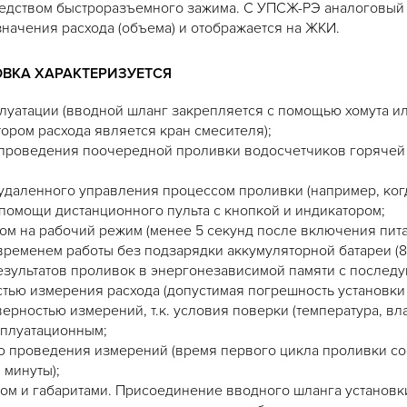
едством быстроразъемного зажима. С УПСЖ-РЭ аналоговый с
значения расхода (объема) и отображается на ЖКИ.
ВКА ХАРАКТЕРИЗУЕТСЯ
луатации (вводной шланг закрепляется с помощью хомута ил
тором расхода является кран смесителя);
проведения поочередной проливки водосчетчиков горячей
удаленного управления процессом проливки (например, когд
 помощи дистанционного пульта с кнопкой и индикатором;
м на рабочий режим (менее 5 секунд после включения пита
ременем работы без подзарядки аккумуляторной батареи (8 
езультатов проливок в энергонезависимой памяти с послед
тью измерения расхода (допустимая погрешность установки 
ерностью измерений, т.к. условия поверки (температура, вла
сплуатационным;
 проведения измерений (время первого цикла проливки сос
 минуты);
м и габаритами. Присоединение вводного шланга установки