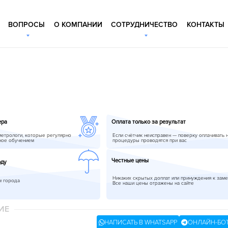
ВОПРОСЫ
О КОМПАНИИ
СОТРУДНИЧЕСТВО
КОНТАКТЫ
ера
Оплата только за результат
метрологи, которые регулярно
Если счётчик неисправен — поверку оплачивать 
ное обучением
процедуры проводятся при вас
Честные цены
оду
Никаких скрытых доплат или принуждения к заме
м города
Все наши цены отражены на сайте
ИЕ
НАПИСАТЬ В WHATSAPP
ОНЛАЙН-БО