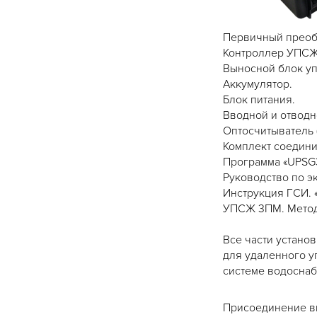
Первичный преоб
Контроллер УПСЖ
Выносной блок уп
Аккумулятор.
Блок питания.
Вводной и отвод
Оптосчитыватель 
Комплект соедини
Программа «UPSG3
Руководство по э
Инструкция ГСИ. 
УПСЖ 3ПМ. Метод
Все части устано
для удаленного у
системе водосна
Присоединение вв