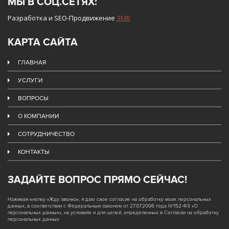
МЫ В СОЦ.СЕТЯХ:
Разработка и SEO-Продвижение
ЗМВ
КАРТА САЙТА
ГЛАВНАЯ
УСЛУГИ
ВОПРОСЫ
О КОМПАНИИ
СОТРУДНИЧЕСТВО
КОНТАКТЫ
ЗАДАЙТЕ ВОПРОС ПРЯМО СЕЙЧАС!
Нажимая кнопку «Жду звонка», я даю свое согласие на обработку моих персональных
данных, в соответствии с Федеральным законом от 27.07.2006 года №152-ФЗ «О
персональных данных», на условиях и для целей, определенных в Согласии на обработку
персональных данных